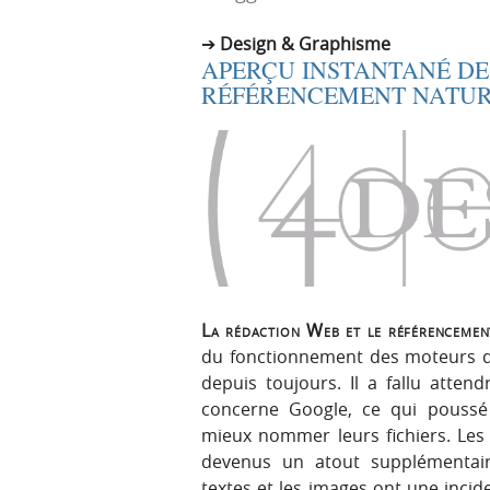
r
e
Design & Graphisme
i
n
APERÇU INSTANTANÉ DE
n
u
RÉFÉRENCEMENT NATU
c
i
p
a
l
e
La rédaction Web et le référencemen
du fonctionnement des moteurs de
depuis toujours. Il a fallu atten
concerne Google, ce qui pouss
mieux nommer leurs fichiers. Les v
devenus un atout supplémentaire
textes et les images ont une incid