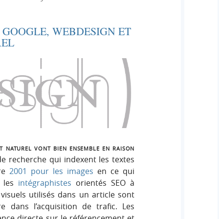
e
e
i
r
g
 GOOGLE, WEBDESIGN ET
r
:
n
REL
c
h
e
r
t naturel vont bien ensemble en raison
 recherche qui indexent les textes
dre
2001 pour les images
en ce qui
é les
intégraphistes
orientés SEO à
isuels utilisés dans un article sont
 dans l’acquisition de trafic. Les
ence directe sur le référencement et