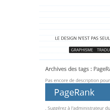
LE DESIGN N’EST PAS SEU
N
A
GRAPHISME
TRADU
a
l
v
l
i
e
Archives des tags :
PageR
g
r
a
a
Pas encore de description pour 
t
u
PageRank
i
c
o
o
n
n
. Suggérez à l'administrateur du
p
t