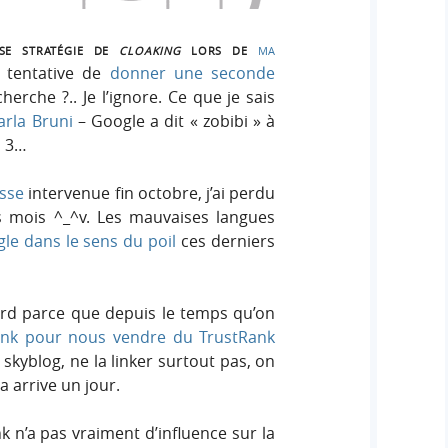
ise stratégie de
cloaking
lors de
ma
, tentative de
donner une seconde
rche ?.. Je l’ignore. Ce que je sais
rla Bruni
– Google a dit « zobibi » à
à 3…
isse
intervenue fin octobre, j’ai perdu
s mois ^_^v. Les mauvaises langues
gle dans le sens du poil
ces derniers
bord parce que depuis le temps qu’on
nk pour nous vendre du TrustRank
 skyblog, ne la linker surtout pas, on
ça arrive un jour.
 n’a pas vraiment d’influence sur la