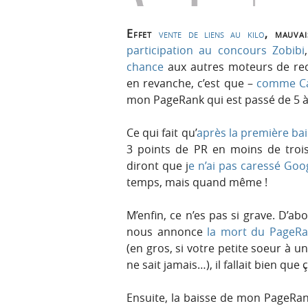
Effet
vente de liens au kilo
, mauva
participation au concours Zobibi
chance
aux autres moteurs de reche
en revanche, c’est que –
comme Ca
mon PageRank qui est passé de 5 
Ce qui fait qu’
après la première ba
3 points de PR en moins de troi
diront que j
e n’ai pas caressé Goo
temps, mais quand même !
M’enfin, ce n’es pas si grave. D’a
nous annonce
la mort du PageRa
(en gros, si votre petite soeur à un
ne sait jamais…), il fallait bien que 
Ensuite, la baisse de mon PageRank