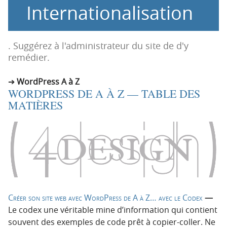
Internationalisation
o
o
n
n
p
t
r
e
. Suggérez à l'administrateur du site de d'y
i
n
remédier.
n
u
c
WordPress A à Z
WORDPRESS DE A À Z — TABLE DES
i
MATIÈRES
p
a
l
e
Créer son site web avec WordPress de A à Z… avec le Codex
—
Le codex une véritable mine d’information qui contient
souvent des exemples de code prêt à copier-coller. Ne