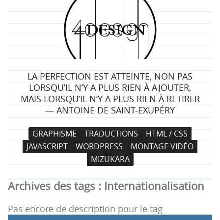
4
d
e
LA PERFECTION EST ATTEINTE, NON PAS
s
LORSQU’IL N’Y A PLUS RIEN À AJOUTER,
MAIS LORSQU’IL N’Y A PLUS RIEN À RETIRER
i
— ANTOINE DE SAINT-EXUPÉRY
g
N
A
GRAPHISME
TRADUCTIONS
HTML / CSS
a
l
n
JAVASCRIPT
WORDPRESS
MONTAGE VIDÉO
v
l
MIZUKARA
i
e
g
r
Archives des tags :
Internationalisation
a
a
t
u
Pas encore de description pour le tag
i
c