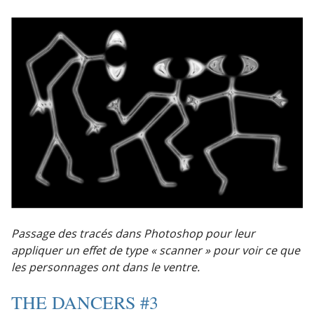
Passage des tracés dans Photoshop pour leur
appliquer un effet de type « scanner » pour voir ce que
les personnages ont dans le ventre.
THE DANCERS #3