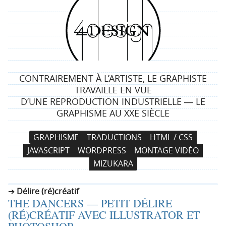
4
d
e
CONTRAIREMENT À L’ARTISTE, LE GRAPHISTE
s
TRAVAILLE EN VUE
D’UNE REPRODUCTION INDUSTRIELLE ― LE
i
GRAPHISME AU XXE SIÈCLE
g
N
A
GRAPHISME
TRADUCTIONS
HTML / CSS
a
l
n
JAVASCRIPT
WORDPRESS
MONTAGE VIDÉO
v
l
MIZUKARA
i
e
g
r
Délire (ré)créatif
a
a
THE DANCERS — PETIT DÉLIRE
t
u
(RÉ)CRÉATIF AVEC ILLUSTRATOR ET
i
c