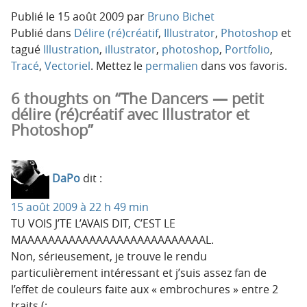
Publié le
15 août 2009
par
Bruno Bichet
Publié dans
Délire (ré)créatif
,
Illustrator
,
Photoshop
et
tagué
Illustration
,
illustrator
,
photoshop
,
Portfolio
,
Tracé
,
Vectoriel
. Mettez le
permalien
dans vos favoris.
6 thoughts on “The Dancers — petit
délire (ré)créatif avec Illustrator et
Photoshop”
DaPo
dit :
15 août 2009 à 22 h 49 min
TU VOIS J’TE L’AVAIS DIT, C’EST LE
MAAAAAAAAAAAAAAAAAAAAAAAAAAAL.
Non, sérieusement, je trouve le rendu
particulièrement intéressant et j’suis assez fan de
l’effet de couleurs faite aux « embrochures » entre 2
traits (: