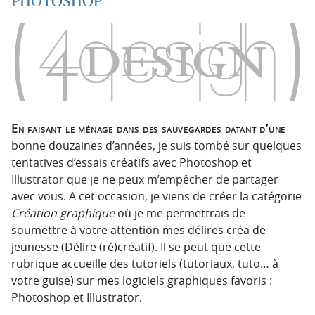
PHOTOSHOP
o
o
n
n
p
t
r
e
i
n
n
u
c
i
En faisant le ménage dans des sauvegardes datant d’une
p
bonne douzaines d’années, je suis tombé sur quelques
a
tentatives d’essais créatifs avec Photoshop et
l
Illustrator que je ne peux m’empêcher de partager
e
avec vous. A cet occasion, je viens de créer la catégorie
Création graphique
où je me permettrais de
soumettre à votre attention mes délires créa de
jeunesse (Délire (ré)créatif). Il se peut que cette
rubrique accueille des tutoriels (tutoriaux, tuto… à
votre guise) sur mes logiciels graphiques favoris :
Photoshop et Illustrator.