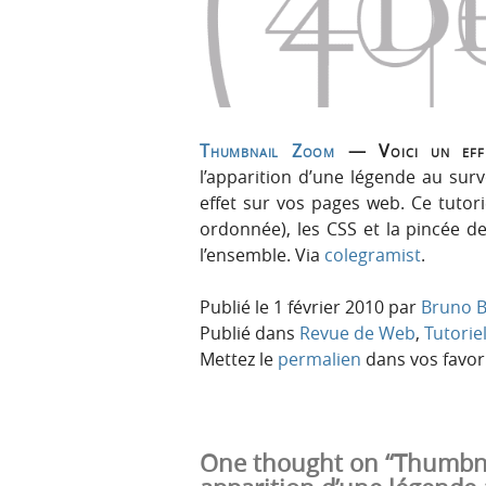
p
t
r
e
i
n
n
u
c
i
Thumbnail Zoom
— Voici un effe
p
l’apparition d’une légende au surv
a
effet sur vos pages web. Ce tutor
l
ordonnée), les CSS et la pincée 
e
l’ensemble. Via
colegramist
.
Publié le
1 février 2010
par
Bruno B
Publié dans
Revue de Web
,
Tutorie
Mettez le
permalien
dans vos favori
One thought on “Thumbna