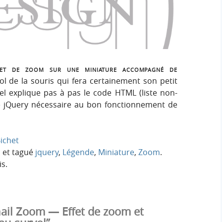
h
h
s
e
e
i
r
g
r
:
n
c
t de zoom sur une miniature accompagné de
ol de la souris qui fera certainement son petit
h
iel explique pas à pas le code HTML (liste non-
de jQuery nécessaire au bon fonctionnement de
e
r
ichet
l
et tagué
jquery
,
Légende
,
Miniature
,
Zoom
.
s.
il Zoom — Effet de zoom et