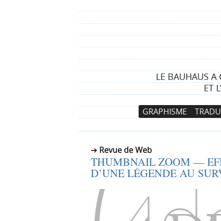
LE BAUHAUS A 
ET 
N
A
GRAPHISME
TRADU
a
l
v
l
i
e
Revue de Web
g
r
THUMBNAIL ZOOM — EFF
a
a
D’UNE LÉGENDE AU SUR
t
u
i
c
o
o
n
n