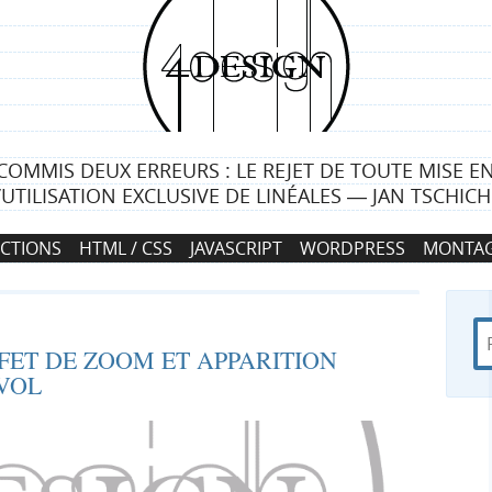
4
d
e
COMMIS DEUX ERREURS : LE REJET DE TOUTE MISE E
s
L’UTILISATION EXCLUSIVE DE LINÉALES ― JAN TSCHIC
i
CTIONS
HTML / CSS
JAVASCRIPT
WORDPRESS
MONTAG
g
n
R
d
R
ET DE ZOOM ET APPARITION
e
a
VOL
c
n
e
h
s
e
4
c
r
d
c
e