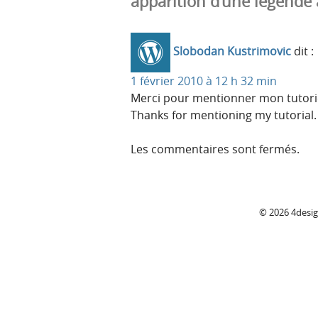
apparition d’une légende 
Slobodan Kustrimovic
dit :
1 février 2010 à 12 h 32 min
Merci pour mentionner mon tutori
Thanks for mentioning my tutorial
Les commentaires sont fermés.
C
© 2026 4desi
o
l