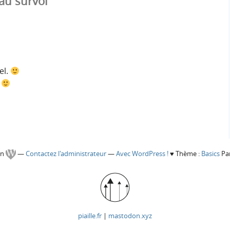
au survol”
el.
.
gn
—
Contactez l'administrateur
—
Avec WordPress !
♥
Thème :
Basics
Par
piaille.fr
|
mastodon.xyz