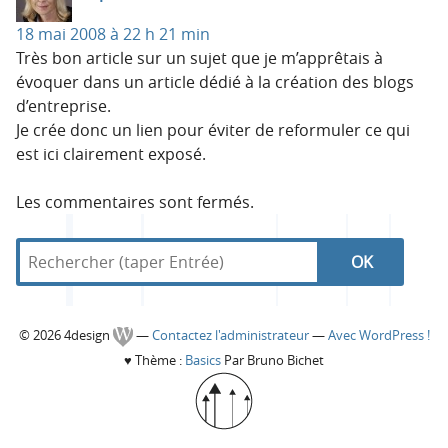
18 mai 2008 à 22 h 21 min
Très bon article sur un sujet que je m’apprêtais à
évoquer dans un article dédié à la création des blogs
d’entreprise.
Je crée donc un lien pour éviter de reformuler ce qui
est ici clairement exposé.
Les commentaires sont fermés.
R
d
R
e
a
c
n
e
h
s
C
© 2026 4design
—
Contactez l'administrateur
—
Avec WordPress !
e
4
c
♥
Thème :
Basics
Par Bruno Bichet
r
d
o
c
e
h
h
s
l
e
i