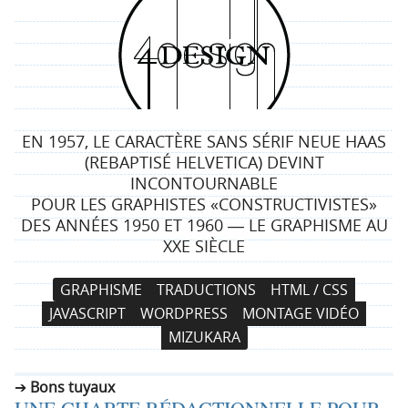
4
d
e
EN 1957, LE CARACTÈRE SANS SÉRIF NEUE HAAS
s
(REBAPTISÉ HELVETICA) DEVINT
INCONTOURNABLE
i
POUR LES GRAPHISTES «CONSTRUCTIVISTES»
DES ANNÉES 1950 ET 1960 ― LE GRAPHISME AU
g
XXE SIÈCLE
n
N
A
GRAPHISME
TRADUCTIONS
HTML / CSS
a
l
JAVASCRIPT
WORDPRESS
MONTAGE VIDÉO
v
l
MIZUKARA
i
e
g
r
Bons tuyaux
a
a