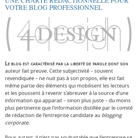
UNE CHARTE RÉDACTIONNELLE POUR
t
u
VOTRE BLOG PROFESSIONNEL
i
c
o
o
n
n
p
t
r
e
i
n
n
u
c
Le blog est caractérisé par la liberté de parole dont son
i
auteur fait preuve. Cette subjectivité – souvent
p
revendiquée – ne nuit pas à son propos, elle est fait
a
même partie des éléments qui mobilisent les lecteurs
l
et les poussent à revenir s’abreuver à la source d’une
e
information qui apparait – sinon plus juste – du moins
plus pertinente que l’information distillée par le comité
de rédaction de l’entreprise candidate au
blogging
corporate
.
Pour autant, il n’est pas souhaitable que l’entreprise se