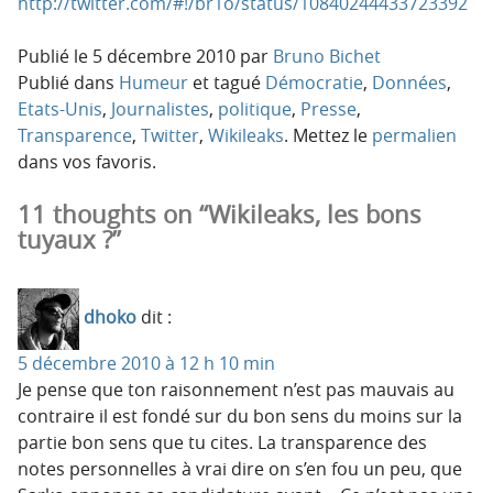
http://twitter.com/#!/br1o/status/10840244433723392
Publié le
5 décembre 2010
par
Bruno Bichet
Publié dans
Humeur
et tagué
Démocratie
,
Données
,
Etats-Unis
,
Journalistes
,
politique
,
Presse
,
Transparence
,
Twitter
,
Wikileaks
. Mettez le
permalien
dans vos favoris.
11 thoughts on “Wikileaks, les bons
tuyaux ?”
dhoko
dit :
5 décembre 2010 à 12 h 10 min
Je pense que ton raisonnement n’est pas mauvais au
contraire il est fondé sur du bon sens du moins sur la
partie bon sens que tu cites. La transparence des
notes personnelles à vrai dire on s’en fou un peu, que