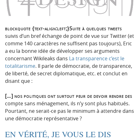
p
t
r
e
i
n
n
u
blockquote {text-align:left;}Suite à quelques tweets
c
suivis d’un bref échange de point de vue sur Twitter (et
i
comme 140 caractères ne suffisent pas toujours), Eric
p
a eu la bonne idée de développer ses arguments
a
concernant Wikileaks dans
La transparence c’est le
l
totalitarisme
. Il parle de démocratie, de transparence,
e
de liberté, de secret diplomatique, etc. et conclut en
disant que :
[…] nos politiques ont surtout peur de devoir rendre des
compte sans ménagement, ils n’y sont plus habitués.
Pourtant, ne serait-ce pas le minimum à attendre dans
une démocratie représentative ?
EN VÉRITÉ, JE VOUS LE DIS