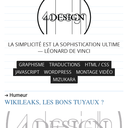
4
d
e
LA SIMPLICITÉ EST LA SOPHISTICATION ULTIME
s
— LÉONARD DE VINCI
i
N
A
GRAPHISME
TRADUCTIONS
HTML / CSS
a
l
g
JAVASCRIPT
WORDPRESS
MONTAGE VIDÉO
v
l
MIZUKARA
i
e
n
g
r
Humeur
a
a
WIKILEAKS, LES BONS TUYAUX ?
t
u
i
c
o
o
n
n