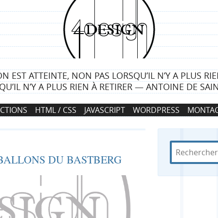
4
d
e
ON EST ATTEINTE, NON PAS LORSQU’IL N’Y A PLUS RIE
s
QU’IL N’Y A PLUS RIEN À RETIRER — ANTOINE DE SAI
i
CTIONS
HTML / CSS
JAVASCRIPT
WORDPRESS
MONTAG
g
n
R
d
R
 BALLONS DU BASTBERG
e
a
c
n
e
h
s
e
4
c
r
d
c
e