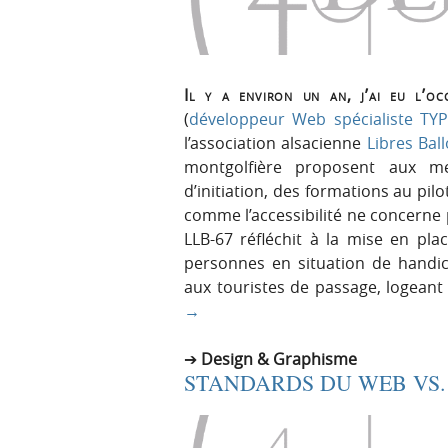
p
t
r
e
i
n
n
u
Il y a environ un an, j’ai eu l’o
c
(
développeur Web spécialiste TY
i
l’association alsacienne
Libres Bal
p
montgolfière proposent aux me
a
d’initiation, des formations au pil
l
comme l’accessibilité ne concerne 
e
LLB-67 réfléchit à la mise en pl
personnes en situation de handic
aux touristes de passage, logean
→
Design & Graphisme
STANDARDS DU WEB VS.