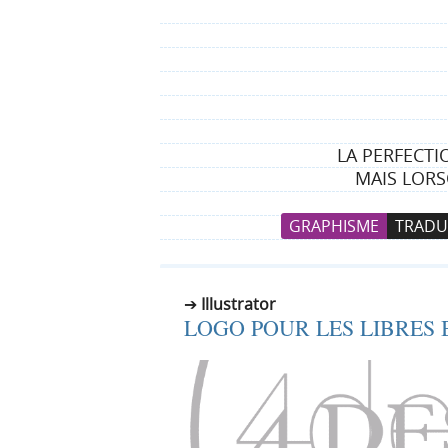
LA PERFECTI
MAIS LORS
N
A
GRAPHISME
TRADU
a
l
v
l
i
e
Illustrator
g
r
LOGO POUR LES LIBRES
a
a
t
u
i
c
o
o
n
n