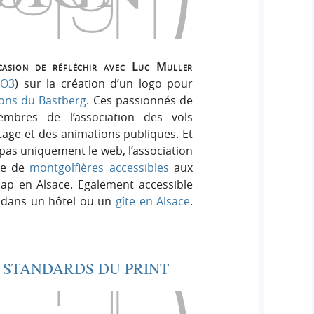
h
h
s
e
e
i
r
g
r
:
n
ccasion de réfléchir avec Luc Muller
PO3
) sur la création d’un logo pour
c
lons du Bastberg
. Ces passionnés de
mbres de l’association des vols
h
otage et des animations publiques. Et
pas uniquement le web, l’association
e
ace de
montgolfières accessibles
aux
ap en Alsace. Egalement accessible
r
t dans un hôtel ou un
gîte en Alsace
.
 STANDARDS DU PRINT