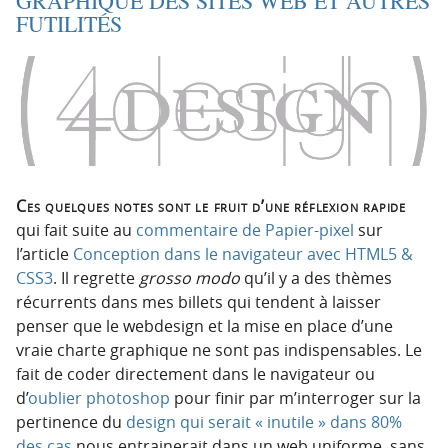
GRAPHIQUE DES SITES WEB ET AUTRES
i
c
FUTILITÉS
o
o
n
n
p
t
r
e
i
n
n
u
c
i
Ces quelques notes sont le fruit d’une réflexion rapide
p
qui fait suite au
commentaire de Papier-pixel
sur
a
l’article
Conception dans le navigateur avec HTML5 &
l
CSS3
. Il regrette
grosso modo
qu’il y a des thèmes
e
récurrents dans mes billets qui tendent à laisser
penser que le webdesign et la mise en place d’une
vraie charte graphique ne sont pas indispensables. Le
fait de coder directement dans le navigateur ou
d’
oublier photoshop
pour finir par m’interroger sur la
pertinence du
design qui serait « inutile » dans 80%
des cas
nous entrainerait dans un web uniforme, sans