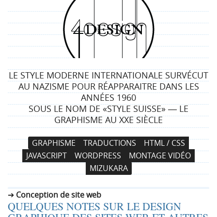
4
d
e
LE STYLE MODERNE INTERNATIONALE SURVÉCUT
s
AU NAZISME POUR RÉAPPARAITRE DANS LES
ANNÉES 1960
i
SOUS LE NOM DE «STYLE SUISSE» ― LE
GRAPHISME AU XXE SIÈCLE
g
N
A
GRAPHISME
TRADUCTIONS
HTML / CSS
n
a
l
JAVASCRIPT
WORDPRESS
MONTAGE VIDÉO
v
l
MIZUKARA
i
e
g
r
Conception de site web
a
a
QUELQUES NOTES SUR LE DESIGN
t
u