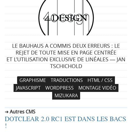
4
d
e
LE BAUHAUS A COMMIS DEUX ERREURS : LE
s
REJET DE TOUTE MISE EN PAGE CENTRÉE
ET L’UTILISATION EXCLUSIVE DE LINÉALES ― JAN
i
TSCHICHOLD
g
N
A
GRAPHISME
TRADUCTIONS
HTML / CSS
a
l
n
JAVASCRIPT
WORDPRESS
MONTAGE VIDÉO
v
l
MIZUKARA
i
e
g
r
Autres CMS
a
a
DOTCLEAR 2.0 RC1 EST DANS LES BACS
t
u
!
i
c