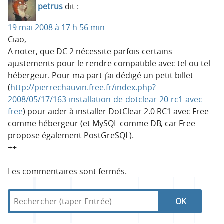
petrus
dit :
19 mai 2008 à 17 h 56 min
Ciao,
A noter, que DC 2 nécessite parfois certains
ajustements pour le rendre compatible avec tel ou tel
hébergeur. Pour ma part j’ai dédigé un petit billet
(
http://pierrechauvin.free.fr/index.php?
2008/05/17/163-installation-de-dotclear-20-rc1-avec-
free
) pour aider à installer DotClear 2.0 RC1 avec Free
comme hébergeur (et MySQL comme DB, car Free
propose également PostGreSQL).
++
Les commentaires sont fermés.
R
d
R
e
a
c
n