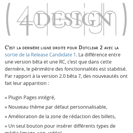
o
o
n
n
p
t
r
e
i
n
n
u
c
C’est la dernière ligne droite pour Dotclear 2 avec la
i
sortie de la Release Candidate 1
. La différence entre
p
une version bêta et une RC, c’est que dans cette
a
dernière, le périmètre des fonctionnalités est stabilisé.
l
Par rapport à la version 2.0 bêta 7, des nouveautés ont
e
fait leur apparition :
Plugin Pages intégré,
Nouveau thème par défaut personnalisable,
Amélioration de la zone de rédaction des billets,
Un seul bouton pour insérer différents types de
média (image, son, vidéo),