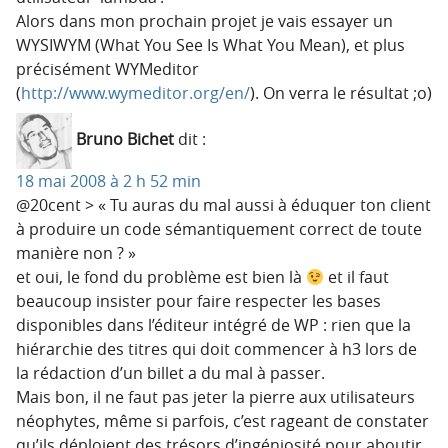
Alors dans mon prochain projet je vais essayer un
WYSIWYM (What You See Is What You Mean), et plus
précisément WYMeditor
(
http://www.wymeditor.org/en/
). On verra le résultat ;o)
Bruno Bichet
dit :
18 mai 2008 à 2 h 52 min
@20cent > « Tu auras du mal aussi à éduquer ton client
à produire un code sémantiquement correct de toute
manière non ? »
et oui, le fond du problème est bien là
et il faut
beaucoup insister pour faire respecter les bases
disponibles dans l’éditeur intégré de WP : rien que la
hiérarchie des titres qui doit commencer à h3 lors de
la rédaction d’un billet a du mal à passer.
Mais bon, il ne faut pas jeter la pierre aux utilisateurs
néophytes, même si parfois, c’est rageant de constater
qu’ils déploient des trésors d’ingéniosité pour aboutir