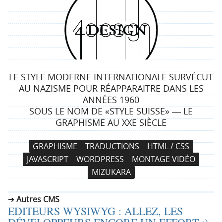
4
d
e
LE STYLE MODERNE INTERNATIONALE SURVÉCUT
s
AU NAZISME POUR RÉAPPARAITRE DANS LES
ANNÉES 1960
i
SOUS LE NOM DE «STYLE SUISSE» ― LE
GRAPHISME AU XXE SIÈCLE
g
N
A
GRAPHISME
TRADUCTIONS
HTML / CSS
n
a
l
JAVASCRIPT
WORDPRESS
MONTAGE VIDÉO
v
l
MIZUKARA
i
e
g
r
Autres CMS
a
a
EDITEURS WYSIWYG : ALLEZ, LES
t
u