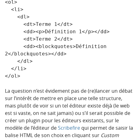
<ol>

  <li>

    <dl>

      <dt>Terme 1</dt>

      <dd><p>Définition 1</p></dd>

      <dt>Terme 2</dt>

      <dd><blockquotes>Définition 
2</blockquotes></dd>

    </dl>

  </li>

</ol>
La question n’est évidement pas de (re)lancer un débat
sur l’intérêt de mettre en place une telle structure,
mais plutôt de voir si un tel éditeur existe déjà (le web
est si vaste, on ne sait jamais) ou s’il serait possible de
créer un plugin pour les éditeurs existants, sur le
modèle de l’éditeur de
Scribefire
qui permet de saisir la
balise HTML de son choix en cliquant sur
Custom