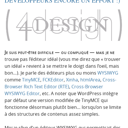
DÉVELOPPEURS ENCORE UN EFFORT :)
i
c
o
o
n
n
p
t
r
e
i
n
n
u
c
Je suis peut-être difficile — ou compliqué — mais je ne
i
trouve pas l’éditeur idéal (vous me direz que « trouver
p
un idéal » revient à se mettre le doigt dans l’oeil, mais
a
bon…). Je parle des éditeurs plus ou moins
WYSIWYG
l
comme
TinyMCE
,
FCKEditor
,
Xinha
,
htmlArea
,
Cross-
e
Browser Rich Text Editor (RTE)
,
Cross-Browser
WYSIWYG Editor
, etc. A noter que WordPress intègre
par défaut une version modifiée de TinyMCE qui
fonctionne désormais plutôt bien… lorsqu’on se limite
à des structures de contenus assez simples.
Moi je rêve d’un éditeur WYSIWYG qui permettrait des