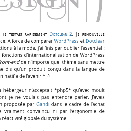
e
e
i
r
g
r
:
n
c
 je testais rapidement
Dotclear 2
. Je renouvelle
ence. A force de comparer
WordPress
et
Dotclear
h
ions à la mode, j’ai finis par oublier l’essentiel :
s fonctions d’internationalisation de WordPress
e
front-end
de n’importe quel thème sans mettre
me dis qu’un produit conçu dans la langue de
r
n natif a de l’avenir ^_^
on hébergeur n’acceptait *php5* qu’avec moult
nt je ne voulais pas entendre parler. J’avais
ion proposée par
Gandi
dans le cadre de l’achat
 vraiment convaincu ni par l’ergonomie de
la réactivité globale du système.