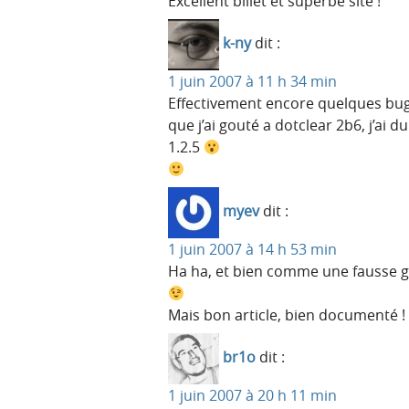
Excellent billet et superbe site !
k-ny
dit :
1 juin 2007 à 11 h 34 min
Effectivement encore quelques bugs
que j’ai gouté a dotclear 2b6, j’ai
1.2.5
myev
dit :
1 juin 2007 à 14 h 53 min
Ha ha, et bien comme une fausse gee
Mais bon article, bien documenté !
br1o
dit :
1 juin 2007 à 20 h 11 min