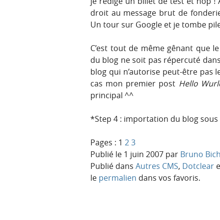
je rédige un billet de test et hop !
droit au message brut de fonder
Un tour sur Google et je tombe pil
C’est tout de même gênant que le
du blog ne soit pas répercuté dans 
blog qui n’autorise peut-être pas l
cas mon premier post
Hello Wurl
principal ^^
*Step 4 : importation du blog sous 
Pages :
1
2
3
Publié le
1 juin 2007
par
Bruno Bic
Publié dans
Autres CMS
,
Dotclear
e
le
permalien
dans vos favoris.