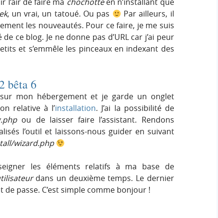
r l’air de faire ma
chochotte
en n’installant que
ek
, un vrai, un tatoué. Ou pas
Par ailleurs, il
rement les nouveautés. Pour ce faire, je me suis
é de ce blog. Je ne donne pas d’URL car j’ai peur
etits et s’emmêle les pinceaux en indexant des
 2 bêta 6
lle sur mon hébergement et je garde un onglet
n relative à l’
installation
. J’ai la possibilité de
g.php
ou de laisser faire l’assistant. Rendons
sés l’outil et laissons-nous guider en suivant
tall/wizard.php
eigner les éléments relatifs à ma base de
ilisateur
dans un deuxième temps. Le dernier
t de passe. C’est simple comme bonjour !