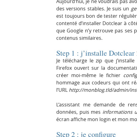
Aujourd’hui, je ne voudrais pas avoi
des versions stables. Je suis un
ge
est toujours bon de tester réguliè
contenté d’installer Dotclear à côt
que Google n’y retrouve pas ses p
contenus similaires.
Step 1 : j’installe Dotclear
Je télécharge le zip que j’insta
Firefox ouvert sur la documentatio
créer moi-même le fichier
confi
hommage aux codeurs qui ont réali
l’URL
http://monblog.tld/admin/ins
L’assistant me demande de rens
données, puis mes
informations ut
écran affiche mon login et mon mo
Step 2 : je configure