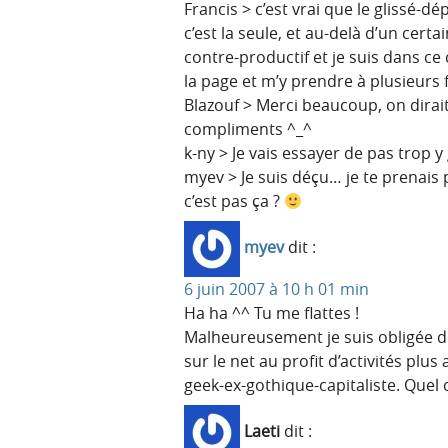
Francis > c’est vrai que le glissé-d
c’est la seule, et au-delà d’un cer
contre-productif et je suis dans ce c
la page et m’y prendre à plusieurs
Blazouf > Merci beaucoup, on dirai
compliments ^_^
k-ny > Je vais essayer de pas trop y
myev > Je suis déçu… je te prenais p
c’est pas ça ?
myev
dit :
6 juin 2007 à 10 h 01 min
Ha ha ^^ Tu me flattes !
Malheureusement je suis obligée de
sur le net au profit d’activités plus
geek-ex-gothique-capitaliste. Que
Laeti
dit :