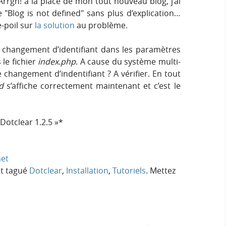
 Arrgh! à la place de mon tout nouveau blog, j’ai
ie
Blog is not defined
sans plus d’explication…
e-poil sur
la solution
au problème.
 changement d’identifiant dans les paramètres
le fichier
index.php
. A cause du système multi-
e changement d’indentifiant ? A vérifier. En tout
d
s’affiche correctement maintenant et c’est le
Dotclear 1.2.5 »*
het
t tagué
Dotclear
,
Installation
,
Tutoriels
. Mettez