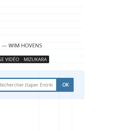
ÇU — WIM HOVENS
E VIDÉO
MIZUKARA