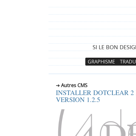
SI LE BON DESI
N
A
GRAPHISME
TRADU
a
l
v
l
i
e
Autres CMS
g
r
INSTALLER DOTCLEAR 2 
a
a
VERSION 1.2.5
t
u
i
c
o
o
n
n
p
t