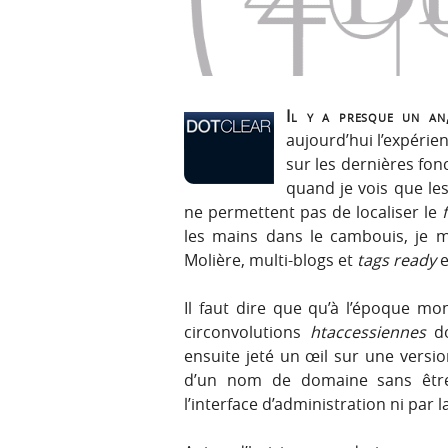
r
e
i
n
n
u
c
i
Il y a presque un an,
p
aujourd’hui l’expéri
a
sur les dernières fonct
l
quand je vois que le
e
ne permettent pas de localiser le
les mains dans le cambouis, je 
Molière, multi-blogs et
tags ready
e
Il faut dire que qu’à l’époque m
circonvolutions
htaccessiennes
do
ensuite jeté un œil sur une vers
d’un nom de domaine sans être
l’interface d’administration ni par 