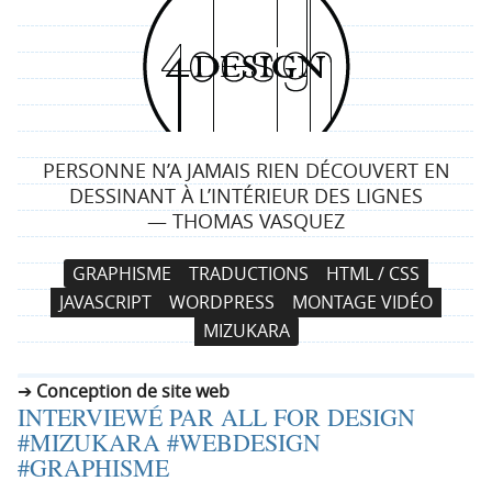
4
d
e
PERSONNE N’A JAMAIS RIEN DÉCOUVERT EN
s
DESSINANT À L’INTÉRIEUR DES LIGNES
— THOMAS VASQUEZ
i
N
A
GRAPHISME
TRADUCTIONS
HTML / CSS
g
a
l
JAVASCRIPT
WORDPRESS
MONTAGE VIDÉO
v
l
n
MIZUKARA
i
e
g
r
Conception de site web
a
a
INTERVIEWÉ PAR ALL FOR DESIGN
t
u
#MIZUKARA #WEBDESIGN
i
c
#GRAPHISME
o
o