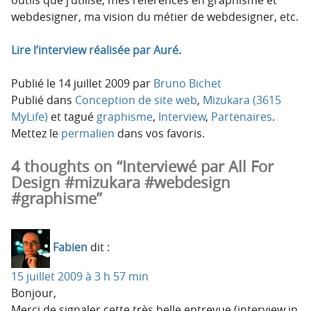
webdesigner, ma vision du métier de webdesigner, etc.
Lire l’interview réalisée par Auré.
Publié le
14 juillet 2009
par
Bruno Bichet
Publié dans
Conception de site web
,
Mizukara (3615
MyLife)
et tagué
graphisme
,
Interview
,
Partenaires
.
Mettez le
permalien
dans vos favoris.
4 thoughts on “Interviewé par All For
Design #mizukara #webdesign
#graphisme”
Fabien
dit :
15 juillet 2009 à 3 h 57 min
Bonjour,
Merci de signaler cette très belle entrevue (interview in