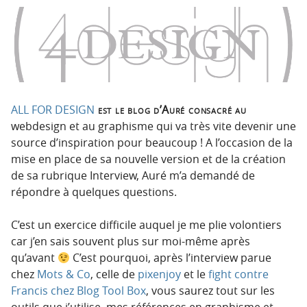
n
n
p
t
r
e
i
n
n
u
c
i
ALL FOR DESIGN
est le blog d’Auré consacré au
p
webdesign et au graphisme qui va très vite devenir une
a
source d’inspiration pour beaucoup ! A l’occasion de la
l
mise en place de sa nouvelle version et de la création
e
de sa rubrique Interview, Auré m’a demandé de
répondre à quelques questions.
C’est un exercice difficile auquel je me plie volontiers
car j’en sais souvent plus sur moi-même après
qu’avant
C’est pourquoi, après l’interview parue
chez
Mots & Co
, celle de
pixenjoy
et le
fight contre
Francis chez Blog Tool Box
, vous saurez tout sur les
outils que j’utilise, mes références en graphisme et