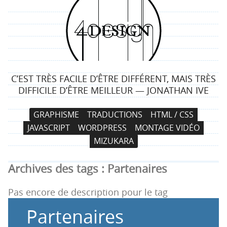
4
d
e
C’EST TRÈS FACILE D’ÊTRE DIFFÉRENT, MAIS TRÈS
s
DIFFICILE D’ÊTRE MEILLEUR — JONATHAN IVE
i
N
A
GRAPHISME
TRADUCTIONS
HTML / CSS
a
l
g
JAVASCRIPT
WORDPRESS
MONTAGE VIDÉO
v
l
MIZUKARA
i
e
n
g
r
Archives des tags :
Partenaires
a
a
t
u
Pas encore de description pour le tag
i
c
Partenaires
o
o
n
n