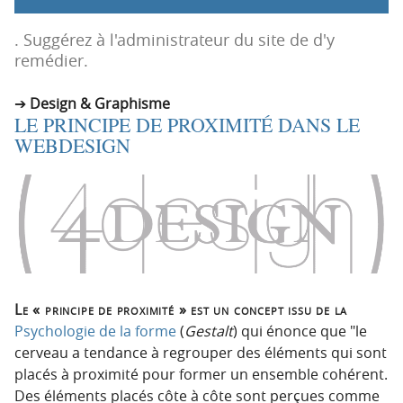
p
t
r
e
. Suggérez à l'administrateur du site de d'y
i
n
remédier.
n
u
c
Design & Graphisme
LE PRINCIPE DE PROXIMITÉ DANS LE
i
WEBDESIGN
p
a
l
e
Le « principe de proximité » est un concept issu de la
Psychologie de la forme
(
Gestalt
) qui énonce que
le
cerveau a tendance à regrouper des éléments qui sont
placés à proximité pour former un ensemble cohérent.
Des éléments placés côte à côte sont perçues comme