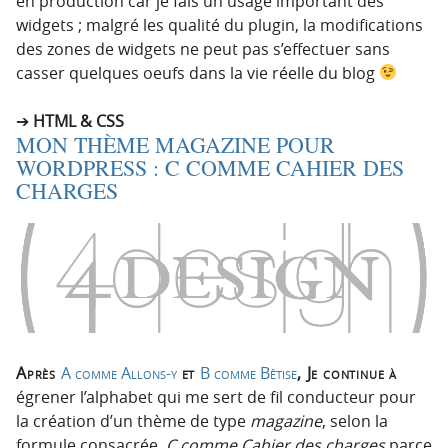
en production car je fais un usage important des
widgets ; malgré les qualité du plugin, la modifications
des zones de widgets ne peut pas s’effectuer sans
casser quelques oeufs dans la vie réelle du blog
HTML & CSS
MON THÈME MAGAZINE POUR
WORDPRESS : C COMME CAHIER DES
CHARGES
Après
A comme Allons-y
et
B comme Bêtise
, Je continue à
égrener l’alphabet qui me sert de fil conducteur pour
la création d’un thème de type
magazine
, selon la
formule consacrée.
C comme Cahier des charges
parce