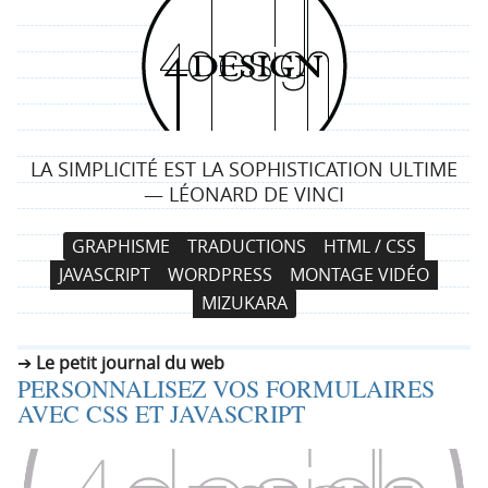
4
d
e
LA SIMPLICITÉ EST LA SOPHISTICATION ULTIME
s
— LÉONARD DE VINCI
i
N
A
GRAPHISME
TRADUCTIONS
HTML / CSS
a
l
g
JAVASCRIPT
WORDPRESS
MONTAGE VIDÉO
v
l
MIZUKARA
i
e
n
g
r
Le petit journal du web
a
a
PERSONNALISEZ VOS FORMULAIRES
t
u
AVEC CSS ET JAVASCRIPT
i
c
o
o
n
n