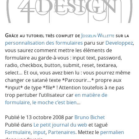
p
t
r
e
i
n
n
u
c
Grâce au tutoriel très complet de
Josselin Willette
sur la
i
personnalisation des formulaires
paru sur
Developpez
,
p
vous saurez comment mettre les éléments de
a
formulaire au garde-à-vous : input text, password,
l
radio, checkbox, button, submit, reset, textarea,
e
select… Et oui, vous avez bien lu : vous pourrez même
changer ce satané texte *Parcourir…* propre aux
*input* de type *file* ! Attention toutefois à ne pas
trop pertuber l’utilisateur car
en matière de
formulaire, le moche c’est bien
…
Publié le
13 octobre 2008
par
Bruno Bichet
Publié dans
Le petit journal du web
et tagué
Formulaire
,
input
,
Partenaires
. Mettez le
permalien