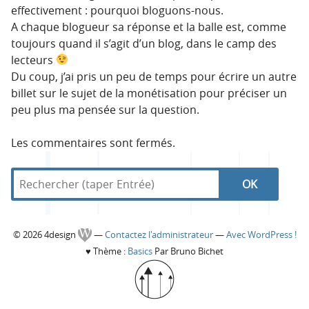
effectivement : pourquoi bloguons-nous.
A chaque blogueur sa réponse et la balle est, comme
toujours quand il s’agit d’un blog, dans le camp des
lecteurs
Du coup, j’ai pris un peu de temps pour écrire un autre
billet sur le sujet de la monétisation pour préciser un
peu plus ma pensée sur la question.
Les commentaires sont fermés.
R
d
R
e
a
c
n
e
h
s
C
© 2026 4design
—
Contactez l'administrateur
—
Avec WordPress !
e
4
c
♥
Thème :
Basics
Par Bruno Bichet
r
d
o
c
e
h
h
s
l
e
i