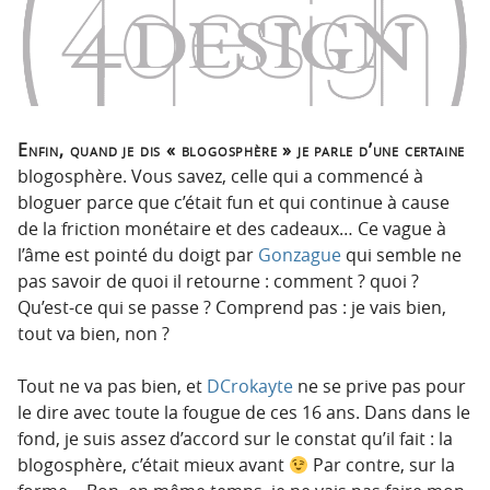
p
t
r
e
i
n
n
u
c
i
Enfin, quand je dis « blogosphère » je parle d’une certaine
p
blogosphère. Vous savez, celle qui a commencé à
a
bloguer parce que c’était fun et qui continue à cause
l
de la friction monétaire et des cadeaux… Ce vague à
e
l’âme est pointé du doigt par
Gonzague
qui semble ne
pas savoir de quoi il retourne : comment ? quoi ?
Qu’est-ce qui se passe ? Comprend pas : je vais bien,
tout va bien, non ?
Tout ne va pas bien, et
DCrokayte
ne se prive pas pour
le dire avec toute la fougue de ces 16 ans. Dans dans le
fond, je suis assez d’accord sur le constat qu’il fait : la
blogosphère, c’était mieux avant
Par contre, sur la