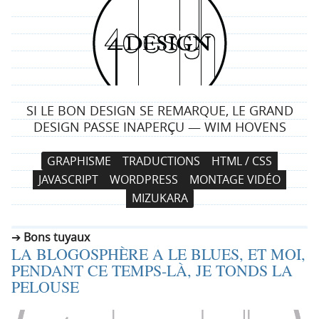
4
d
e
SI LE BON DESIGN SE REMARQUE, LE GRAND
s
DESIGN PASSE INAPERÇU — WIM HOVENS
i
N
A
GRAPHISME
TRADUCTIONS
HTML / CSS
a
l
g
JAVASCRIPT
WORDPRESS
MONTAGE VIDÉO
v
l
MIZUKARA
i
e
n
g
r
Bons tuyaux
a
a
LA BLOGOSPHÈRE A LE BLUES, ET MOI,
t
u
PENDANT CE TEMPS-LÀ, JE TONDS LA
i
c
PELOUSE
o
o
n
n