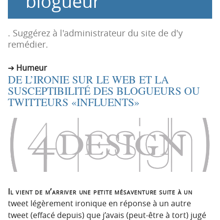
blogueur
n
n
p
t
r
e
. Suggérez à l'administrateur du site de d'y
i
n
remédier.
n
u
c
Humeur
DE L’IRONIE SUR LE WEB ET LA
i
SUSCEPTIBILITÉ DES BLOGUEURS OU
p
TWITTEURS «INFLUENTS»
a
l
e
Il vient de m’arriver une petite mésaventure suite à un
tweet légèrement ironique en réponse à un autre
tweet (effacé depuis) que j’avais (peut-être à tort) jugé