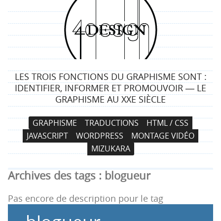
4
d
e
LES TROIS FONCTIONS DU GRAPHISME SONT :
s
IDENTIFIER, INFORMER ET PROMOUVOIR ― LE
GRAPHISME AU XXE SIÈCLE
i
N
A
GRAPHISME
TRADUCTIONS
HTML / CSS
g
a
l
JAVASCRIPT
WORDPRESS
MONTAGE VIDÉO
v
l
n
MIZUKARA
i
e
g
r
Archives des tags :
blogueur
a
a
t
u
Pas encore de description pour le tag
i
c
o
o