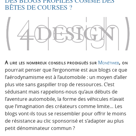
DES BLOGS PROFILÉS COMME DES
t
u
BÊTES DE COURSES ?
i
c
o
o
n
n
p
t
r
e
i
n
n
u
c
A lire les nombreux conseils prodigués sur
Monétiweb
, on
i
pourrait penser que l’ergonomie est aux blogs ce que
p
l’aérodynamisme est à l’automobile : un moyen d’aller
a
plus vite sans gaspiller trop de ressources. C’est
l
séduisant mais rappelons-nous qu’aux débuts de
e
l’aventure automobile, la forme des véhicules n’avait
que l’imagination des créateurs comme limite… Les
blogs vont-ils tous se ressembler pour offrir le moins
de résistance au clic sponsorisé et s’adapter au plus
petit dénominateur commun ?