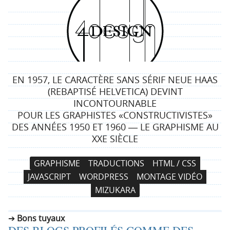
4
d
e
EN 1957, LE CARACTÈRE SANS SÉRIF NEUE HAAS
s
(REBAPTISÉ HELVETICA) DEVINT
INCONTOURNABLE
i
POUR LES GRAPHISTES «CONSTRUCTIVISTES»
DES ANNÉES 1950 ET 1960 ― LE GRAPHISME AU
g
XXE SIÈCLE
n
N
A
GRAPHISME
TRADUCTIONS
HTML / CSS
a
l
JAVASCRIPT
WORDPRESS
MONTAGE VIDÉO
v
l
MIZUKARA
i
e
g
r
Bons tuyaux
a
a