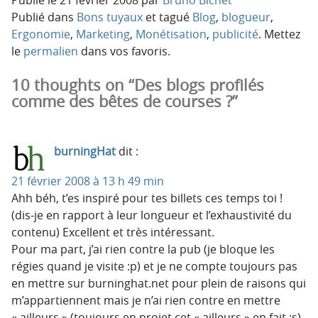
Publié dans
Bons tuyaux
et tagué
Blog
,
blogueur
,
Ergonomie
,
Marketing
,
Monétisation
,
publicité
. Mettez
le
permalien
dans vos favoris.
10 thoughts on “Des blogs profilés
comme des bêtes de courses ?”
burningHat
dit :
21 février 2008 à 13 h 49 min
Ahh béh, t’es inspiré pour tes billets ces temps toi !
(dis-je en rapport à leur longueur et l’exhaustivité du
contenu) Excellent et très intéressant.
Pour ma part, j’ai rien contre la pub (je bloque les
régies quand je visite :p) et je ne compte toujours pas
en mettre sur burninghat.net pour plein de raisons qui
m’appartiennent mais je n’ai rien contre en mettre
« ailleurs » (toujours en projet cet « ailleurs » en fait :s).