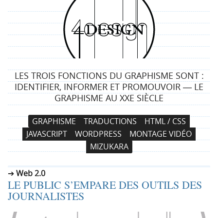
4
d
e
LES TROIS FONCTIONS DU GRAPHISME SONT :
s
IDENTIFIER, INFORMER ET PROMOUVOIR ― LE
GRAPHISME AU XXE SIÈCLE
i
N
A
GRAPHISME
TRADUCTIONS
HTML / CSS
g
a
l
JAVASCRIPT
WORDPRESS
MONTAGE VIDÉO
v
l
n
MIZUKARA
i
e
g
r
Web 2.0
a
a
LE PUBLIC S’EMPARE DES OUTILS DES
t
u
JOURNALISTES
i
c
o
o