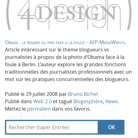
n
n
p
t
r
e
i
n
n
u
c
Obama : le regard du pro face à la foule – AFP-MediaWatch
.
i
Article intéressant sur le thème blogueurs vs
p
journalistes à propos de la photo d’Obama face à la
a
foule à Berlin. L’auteur explore les grandes fonctions
l
traditionnelles des journalistes professionnels avec un
e
mot sur les pratiques concurrentielles des blogueurs.
Publié le
29 juillet 2008
par
Bruno Bichet
Publié dans
Web 2.0
et tagué
Blogosphère
,
News
.
Mettez le
permalien
dans vos favoris.
R
d
R
e
a
c
n