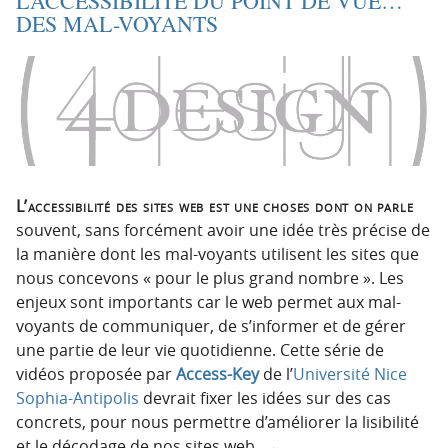
L’ACCESSIBILITÉ DU POINT DE VUE…
i
c
DES MAL-VOYANTS
o
o
n
n
p
t
r
e
i
n
n
u
c
i
L’accessibilité des sites web est une choses dont on parle
p
souvent, sans forcément avoir une idée très précise de
a
la manière dont les mal-voyants utilisent les sites que
l
nous concevons « pour le plus grand nombre ». Les
e
enjeux sont importants car le web permet aux mal-
voyants de communiquer, de s’informer et de gérer
une partie de leur vie quotidienne. Cette série de
vidéos proposée par
Access-Key
de l’
Université Nice
Sophia-Antipolis
devrait fixer les idées sur des cas
concrets, pour nous permettre d’améliorer la lisibilité
et le décodage de nos sites web.
→