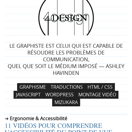
4
d
e
LE GRAPHISTE EST CELUI QUI EST CAPABLE DE
s
RÉSOUDRE LES PROBLÈMES DE
COMMUNICATION,
i
QUEL QUE SOIT LE MÉDIUM IMPOSÉ ― ASHLEY
HAVINDEN
g
N
A
GRAPHISME
TRADUCTIONS
HTML / CSS
n
a
l
JAVASCRIPT
WORDPRESS
MONTAGE VIDÉO
v
l
MIZUKARA
i
e
g
r
Ergonomie & Accessibilité
a
a
11 VIDÉOS POUR COMPRENDRE
t
u