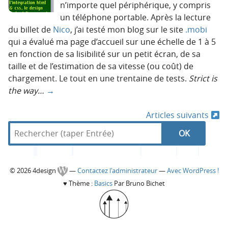
n’importe quel périphérique, y compris
un téléphone portable. Après la lecture
du billet de
Nico
, j’ai testé mon blog sur le site
.mobi
qui a évalué ma page d’accueil sur une échelle de 1 à 5
en fonction de sa lisibilité sur un petit écran, de sa
taille et de l’estimation de sa vitesse (ou coût) de
chargement. Le tout en une trentaine de tests.
Strict is
the way…
→
Articles suivants
N
R
d
R
e
a
a
c
n
e
h
s
v
C
© 2026 4design
—
Contactez l'administrateur
—
Avec WordPress !
e
4
c
♥
Thème :
Basics
Par Bruno Bichet
r
d
i
o
c
e
h
g
h
s
l
e
i