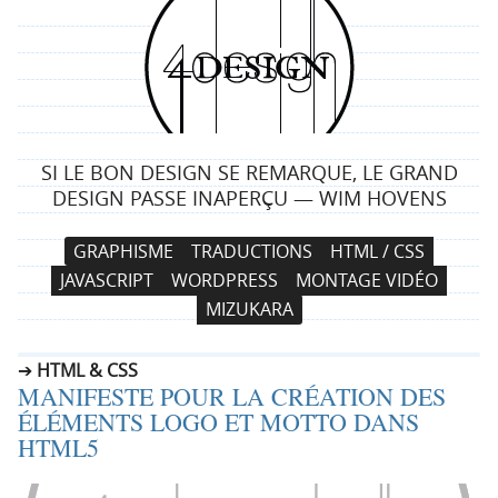
4
d
e
SI LE BON DESIGN SE REMARQUE, LE GRAND
s
DESIGN PASSE INAPERÇU — WIM HOVENS
i
N
A
GRAPHISME
TRADUCTIONS
HTML / CSS
a
l
g
JAVASCRIPT
WORDPRESS
MONTAGE VIDÉO
v
l
MIZUKARA
i
e
n
g
r
HTML & CSS
a
a
MANIFESTE POUR LA CRÉATION DES
t
u
ÉLÉMENTS LOGO ET MOTTO DANS
i
c
HTML5
o
o
n
n