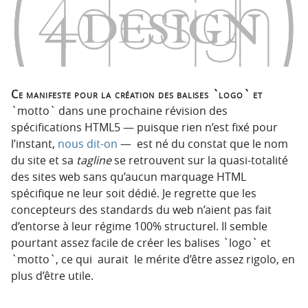
p
t
r
e
i
n
n
u
c
i
Ce manifeste pour la création des balises `logo` et
p
`motto` dans une prochaine révision des
a
spécifications HTML5 — puisque rien n’est fixé pour
l
l’instant,
nous dit-on
— est né du constat que le nom
e
du site et sa
tagline
se retrouvent sur la quasi-totalité
des sites web sans qu’aucun marquage HTML
spécifique ne leur soit dédié.
Je regrette que les
concepteurs des standards du web n’aient pas fait
d’entorse à leur régime 100% structurel. Il semble
pourtant assez facile de créer les balises `logo` et
`motto`, ce qui aurait le mérite d’être assez rigolo, en
plus d’être utile.