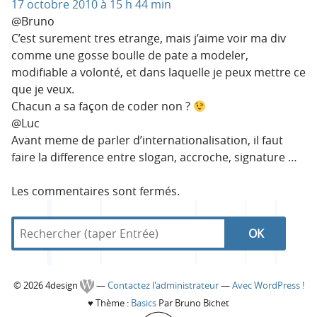
17 octobre 2010 à 15 h 44 min
@Bruno
C’est surement tres etrange, mais j’aime voir ma div
comme une gosse boulle de pate a modeler,
modifiable a volonté, et dans laquelle je peux mettre ce
que je veux.
Chacun a sa façon de coder non ?
@Luc
Avant meme de parler d’internationalisation, il faut
faire la difference entre slogan, accroche, signature …
Les commentaires sont fermés.
R
d
R
e
a
c
n
e
h
s
C
© 2026 4design
—
Contactez l'administrateur
—
Avec WordPress !
e
4
c
♥
Thème :
Basics
Par Bruno Bichet
r
d