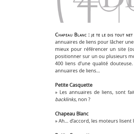
r
e
i
n
n
u
c
i
Chapeau Blanc :
je te le dis tout net
p
annuaires de liens pour lâcher une u
a
mieux pour référencer un site (ou
l
positionner sur un ou plusieurs mo
e
400 liens d’une qualité douteuse.
annuaires de liens…
Petite Casquette
Les annuaires de liens, sont fa
backlinks
, non ?
Chapeau Blanc
Ah… d’accord, les moteurs lisent 