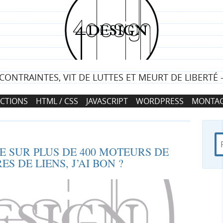
4
d
e
E CONTRAINTES, VIT DE LUTTES ET MEURT DE LIBERTÉ
s
CTIONS
HTML / CSS
JAVASCRIPT
WORDPRESS
MONTAG
i
g
R
d
R
n
TE SUR PLUS DE 400 MOTEURS DE
e
a
 DE LIENS, J’AI BON ?
c
n
e
h
s
e
4
c
r
d
c
e
h
h
s