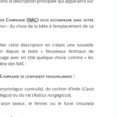
geons la description principale qui apparaitra sur
 de Compagnie (
NAC
) vous accompagne dans votre
vori : du choix de la bête à l’emplacement de sa
iller cette description en créant une nouvelle
lien depuis le texte « Nouveaux Animaux de
 page avec en
title
quelque chose comme « les
lète des NAC :
Compagnie se composent principalement :
oryctolagus cuniculis
), du cochon d’inde (
Cavia
degus
) ou du rat (
Rattus norgegicus
),
raton laveur, le fennec ou le furet (
mustela