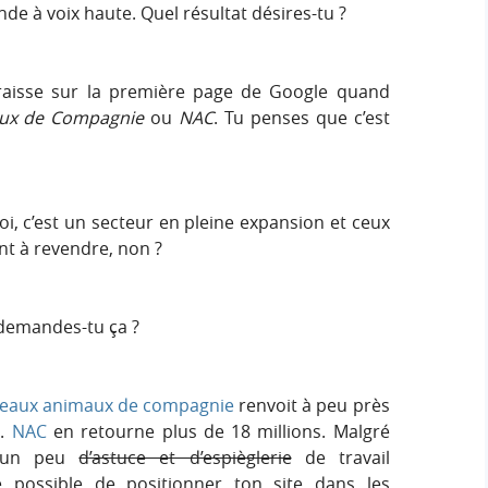
de à voix haute. Quel résultat désires-tu ?
raisse sur la première page de Google quand
ux de Compagnie
ou
NAC
. Tu penses que c’est
oi, c’est un secteur en pleine expansion et ceux
nt à revendre, non ?
demandes-tu ça ?
eaux animaux de compagnie
renvoit à peu près
e.
NAC
en retourne plus de 18 millions. Malgré
c un peu
d’astuce et d’espièglerie
de travail
re possible de positionner ton site dans les