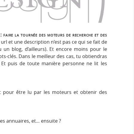
e
e
i
r
g
r
:
n
c
 : faire la tournée des moteurs de recherche et des
rl et une description n’est pas ce qui se fait de
h
 un blog, d’ailleurs). Et encore moins pour le
ts-clés. Dans le meilleur des cas, tu obtiendras
e
 Et puis de toute manière personne ne lit les
r
it pour être lu par les moteurs et obtenir des
les annuaires, et… ensuite ?