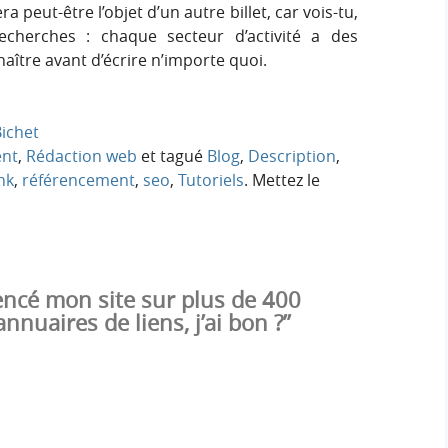
 peut-être l’objet d’un autre billet, car vois-tu,
recherches : chaque secteur d’activité a des
naître avant d’écrire n’importe quoi.
ichet
ent
,
Rédaction web
et tagué
Blog
,
Description
,
nk
,
référencement
,
seo
,
Tutoriels
. Mettez le
rencé mon site sur plus de 400
nuaires de liens, j’ai bon ?”