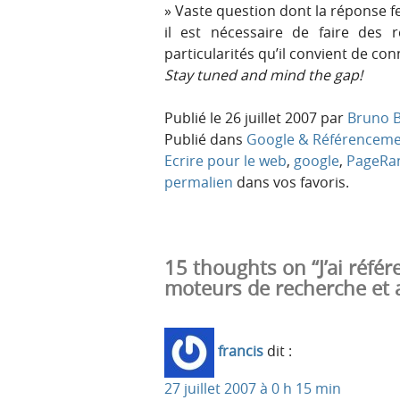
Vaste question dont la réponse fera
il est nécessaire de faire des 
particularités qu’il convient de con
Stay tuned and mind the gap!
Publié le
26 juillet 2007
par
Bruno B
Publié dans
Google & Référencem
Ecrire pour le web
,
google
,
PageRa
permalien
dans vos favoris.
15 thoughts on “J’ai réfé
moteurs de recherche et an
francis
dit :
27 juillet 2007 à 0 h 15 min