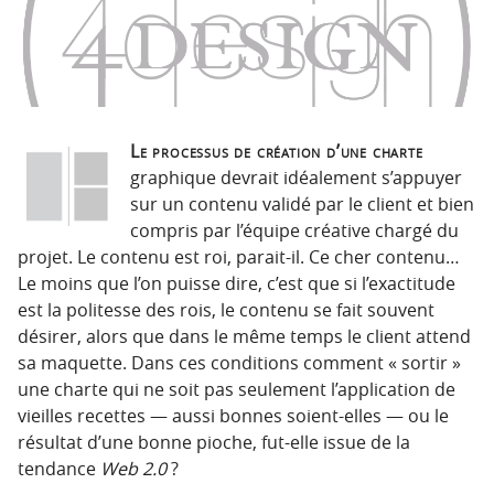
n
n
p
t
r
e
i
n
n
u
c
Le processus de création d’une charte
i
graphique devrait idéalement s’appuyer
p
sur un contenu validé par le client et bien
a
compris par l’équipe créative chargé du
l
projet. Le contenu est roi, parait-il. Ce cher contenu…
e
Le moins que l’on puisse dire, c’est que si l’exactitude
est la politesse des rois, le contenu se fait souvent
désirer, alors que dans le même temps le client attend
sa maquette. Dans ces conditions comment « sortir »
une charte qui ne soit pas seulement l’application de
vieilles recettes — aussi bonnes soient-elles — ou le
résultat d’une bonne pioche, fut-elle issue de la
tendance
Web 2.0
?