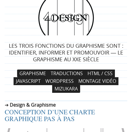
4
d
e
LES TROIS FONCTIONS DU GRAPHISME SONT :
s
IDENTIFIER, INFORMER ET PROMOUVOIR ― LE
GRAPHISME AU XXE SIÈCLE
i
N
A
GRAPHISME
TRADUCTIONS
HTML / CSS
g
a
l
JAVASCRIPT
WORDPRESS
MONTAGE VIDÉO
v
l
n
MIZUKARA
i
e
g
r
Design & Graphisme
a
a
CONCEPTION D’UNE CHARTE
t
u
GRAPHIQUE PAS À PAS
i
c
o
o