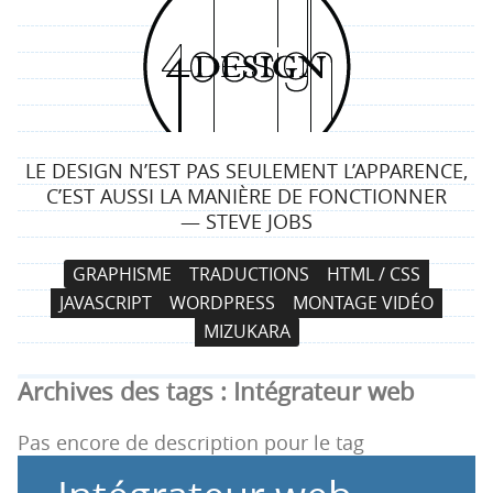
4
d
e
LE DESIGN N’EST PAS SEULEMENT L’APPARENCE,
s
C’EST AUSSI LA MANIÈRE DE FONCTIONNER
— STEVE JOBS
i
N
A
GRAPHISME
TRADUCTIONS
HTML / CSS
g
a
l
JAVASCRIPT
WORDPRESS
MONTAGE VIDÉO
v
l
n
MIZUKARA
i
e
g
r
Archives des tags :
Intégrateur web
a
a
t
u
Pas encore de description pour le tag
i
c
o
o