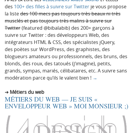
des
100+ des filles à suivre sur Twitter
je vous propose
la liste
des 100 mecs pas toujours très beaux ni très
musclés et pas toujours très malins à suivre sur
Twitter
(featured @bibalabib) des 200+ garçons à
suivre sur Twitter : des développeurs Web, des
intégrateurs HTML & CSS, des spécialistes jQuery,
des poètes sur WordPress, des graphistes, des
blogueurs amateurs ou professionnels, des bruns, des
blonds, des roux, des tatoués (j’imagine), petits,
grands, sympas, mariés, célibataires, etc. A suivre sans
modération parce qu’ils le valent bien !
→
Métiers du web
MÉTIERS DU WEB — JE SUIS «
ENVELOPPEUR WEB » MOI MONSIEUR ;)