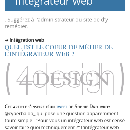
Intégrateur web
n
n
p
t
r
e
. Suggérez à l'administrateur du site de d'y
i
n
remédier.
n
u
c
Intégration web
QUEL EST LE COEUR DE MÉTIER DE
i
L’INTÉGRATEUR WEB ?
p
a
l
e
Cet article s’inspire d’un
tweet
de Sophie Drouvroy
toute simple :
Pour vous un intégrateur web est censé
savoir faire quoi techniquement ?
L’intégrateur web